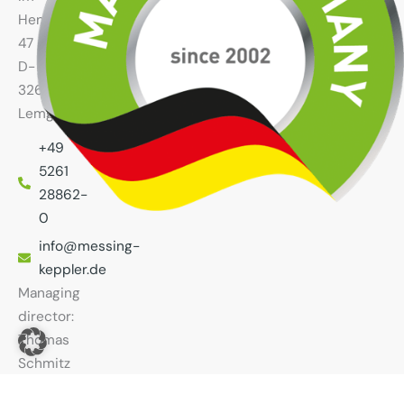
Hengstfeld
47
D-
32657
Lemgo
+49
5261
28862-
0
info@messing-
keppler.de
Managing
director:
Thomas
Schmitz
Local