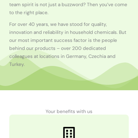
team
spirit
is
not
just
a
buzzword
?
Then
you’ve
come
to
the
right
place
.
For
over
40
years
,
we
have
stood
for
quality
,
innovation
and
reliability
in
household
chemicals
.
But
our
most
important
success
factor
is
the
people
behind
our
products
–
over
200
dedicated
colleagues
at
locations
in
Germany
,
Czechia
and
Turkey
.
Your benefits with us