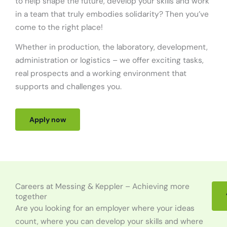
to
help
shape
the
future
,
develop
your
skills
and
work
in
a
team
that
truly
embodies
solidarity
?
Then
you’ve
come
to
the
right
place
!
Whether
in
production
,
the
laboratory
,
development
,
administration
or
logistics
–
we
offer
exciting
tasks
,
real
prospects
and
a
working
environment
that
supports
and
challenges
you
.
Apply now
Careers at Messing & Keppler – Achieving more
together
Are
you
looking
for
an
employer
where
your
ideas
count
,
where
you
can
develop
your
skills
and
where