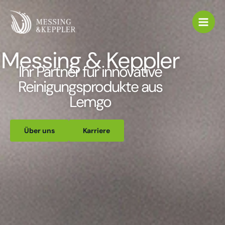
Zum
Inhalt
springen
Messing & Keppler
Ihr Partner für innovative
Reinigungsprodukte aus
Lemgo
Über uns
Karriere